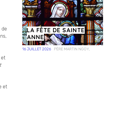
e de
LA FÊTE DE SAINTE
ans,
ANNE
16 JUILLET 2026
PÈRE MARTIN NGOY,
 et
t
e et