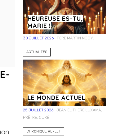
les
Rouyn-
jeunes!
Noranda
HEUREUSE ES-TU,
MARIE !
30 JUILLET 2026
PÈRE MARTIN NGOY,
ACTUALITÉS
E-
LE MONDE ACTUEL
25 JUILLET 2026
JEAN ELITHÈRE LUXAMA,
PRÊTRE, CURÉ
tion
CHRONIQUE REFLET