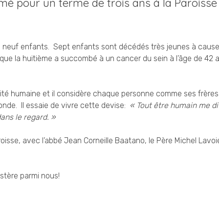
mé pour un terme de trois ans à la Paroisse
de neuf enfants. Sept enfants sont décédés très jeunes à caus
que la huitième a succombé à un cancer du sein à l’âge de 42 
gilité humaine et il considère chaque personne comme ses frères
onde. Il essaie de vivre cette devise:
« Tout être humain me di
ans le regard. »
roisse, avec l’abbé Jean Corneille Baatano, le Père Michel Lavoi
stère parmi nous!