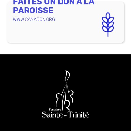
FAITES UN DON À LA
PAROISSE
WWW.CANADON.ORG