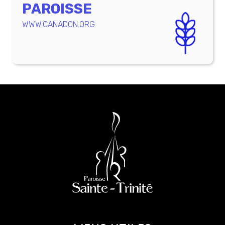
PAROISSE
WWW.CANADON.ORG