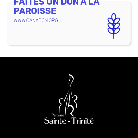
FAITES UN DON À LA
PAROISSE
WWW.CANADON.ORG