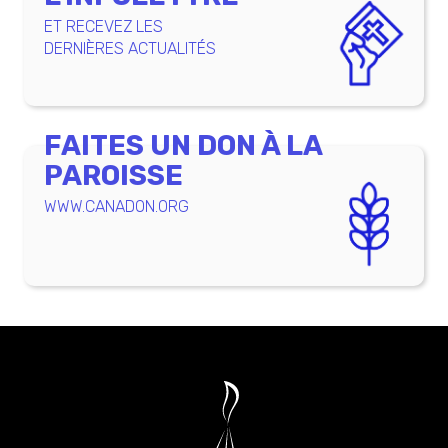
ET RECEVEZ LES
DERNIÈRES ACTUALITÉS
FAITES UN DON À LA
PAROISSE
WWW.CANADON.ORG