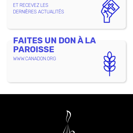
ET RECEVEZ LES
DERNIÈRES ACTUALITÉS
FAITES UN DON À LA
PAROISSE
WWW.CANADON.ORG