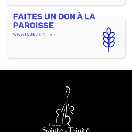
FAITES UN DON À LA
PAROISSE
WWW.CANADON.ORG