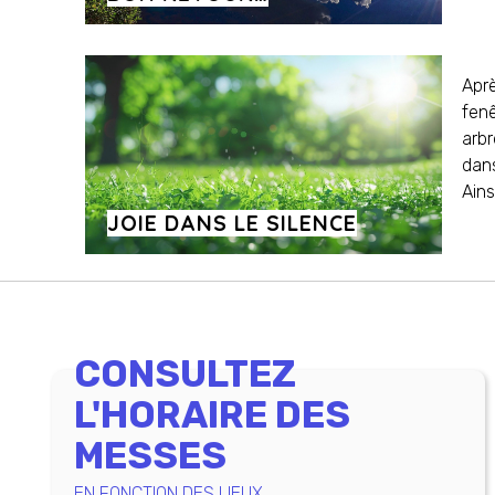
Aprè
fenê
arbr
dans
Ains
JOIE DANS LE SILENCE
CONSULTEZ
L'HORAIRE DES
MESSES
EN FONCTION DES LIEUX