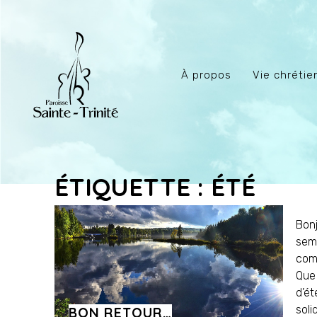
À propos
Vie chréti
ÉTIQUETTE : ÉTÉ
Bonj
sema
comm
Que 
d’ét
soli
BON RETOUR…