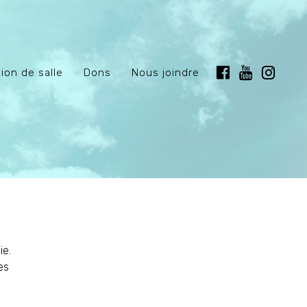
ion de salle
Dons
Nous joindre
ie.
es