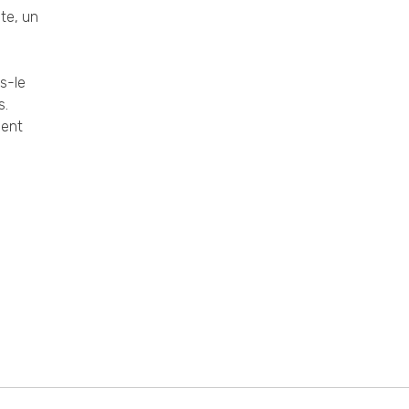
ête, un
s-le
s.
ment