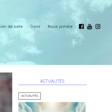
ion de salle
Dons
Nous joindre
NAV
Bonne
Les
ACTUALITÉS
résolution
saints
DE
pour
Innocents
2023
L’AR
ACTUALITÉS