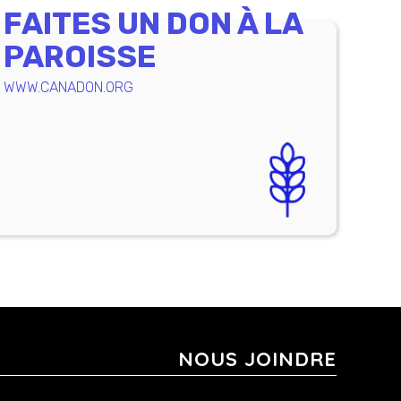
FAITES UN DON À LA
PAROISSE
WWW.CANADON.ORG
NOUS JOINDRE