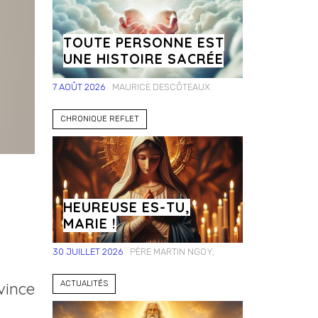
TOUTE PERSONNE EST
UNE HISTOIRE SACRÉE
7 AOÛT 2026
MAURICE DESCÔTEAUX
CHRONIQUE REFLET
HEUREUSE ES-TU,
MARIE !
30 JUILLET 2026
PÈRE MARTIN NGOY,
ACTUALITÉS
vince