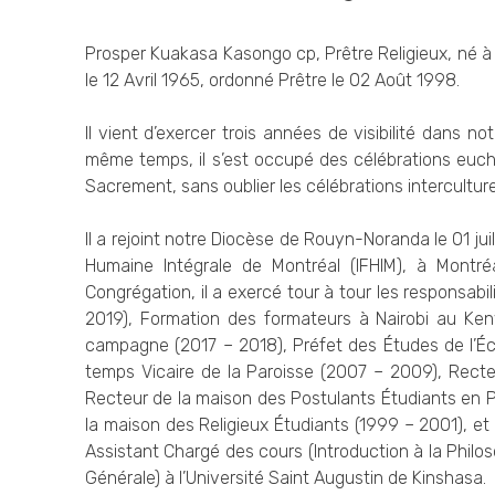
Prosper Kuakasa Kasongo cp, Prêtre Religieux, né à
le 12 Avril 1965, ordonné Prêtre le 02 Août 1998.
Il vient d’exercer trois années de visibilité dans n
même temps, il s’est occupé des célébrations euch
Sacrement, sans oublier les célébrations interculture
Il a rejoint notre Diocèse de Rouyn-Noranda le 01 jui
Humaine Intégrale de Montréal (IFHIM), à Montr
Congrégation, il a exercé tour à tour les responsabi
2019), Formation des formateurs à Nairobi au Ken
campagne (2017 – 2018), Préfet des Études de l’É
temps Vicaire de la Paroisse (2007 – 2009), Recte
Recteur de la maison des Postulants Étudiants en 
la maison des Religieux Étudiants (1999 – 2001), e
Assistant Chargé des cours (Introduction à la Philo
Générale) à l’Université Saint Augustin de Kinshasa.