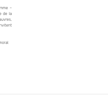
comme –
e de la
auvres,
invitent
moral.