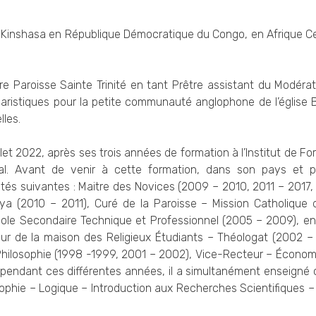
 Kinshasa en République Démocratique du Congo, en Afrique Ce
otre Paroisse Sainte Trinité en tant Prêtre assistant du Modérat
aristiques pour la petite communauté anglophone de l’église 
lles.
llet 2022, après ses trois années de formation à l’Institut de F
éal. Avant de venir à cette formation, dans son pays et 
lités suivantes : Maitre des Novices (2009 – 2010, 2011 – 2017,
ya (2010 – 2011), Curé de la Paroisse – Mission Catholique 
cole Secondaire Technique et Professionnel (2005 – 2009), 
ur de la maison des Religieux Étudiants – Théologat (2002 –
Philosophie (1998 -1999, 2001 – 2002), Vice-Recteur – Écono
t pendant ces différentes années, il a simultanément enseign
sophie – Logique – Introduction aux Recherches Scientifiques –