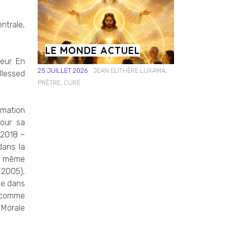
ntrale,
LE MONDE ACTUEL
eur. En
25 JUILLET 2026
JEAN ELITHÈRE LUXAMA,
Blessed
PRÊTRE, CURÉ
ormation
pour sa
 2018 –
dans la
en même
 2005),
me dans
é comme
 Morale